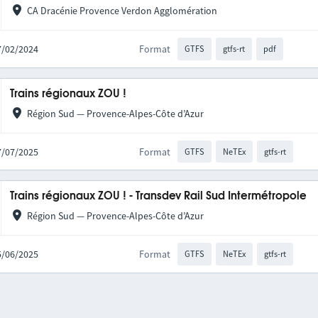
CA Dracénie Provence Verdon Agglomération
07/02/2024
Format
GTFS
gtfs-rt
pdf
Trains régionaux ZOU !
Région Sud — Provence-Alpes-Côte d’Azur
17/07/2025
Format
GTFS
NeTEx
gtfs-rt
Trains régionaux ZOU ! - Transdev Rail Sud Intermétropole
Région Sud — Provence-Alpes-Côte d’Azur
25/06/2025
Format
GTFS
NeTEx
gtfs-rt