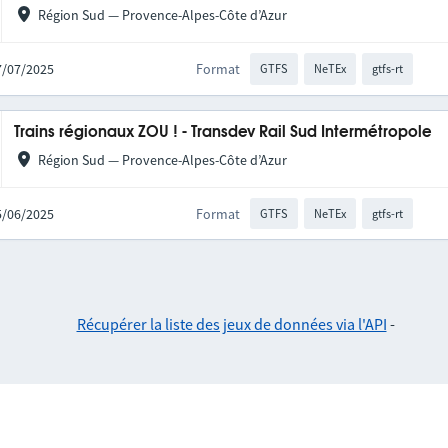
Région Sud — Provence-Alpes-Côte d’Azur
17/07/2025
Format
GTFS
NeTEx
gtfs-rt
Trains régionaux ZOU ! - Transdev Rail Sud Intermétropole
Région Sud — Provence-Alpes-Côte d’Azur
25/06/2025
Format
GTFS
NeTEx
gtfs-rt
Récupérer la liste des jeux de données via l'API
-