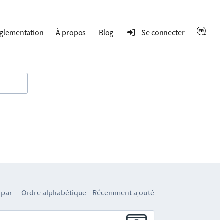
glementation
À propos
Blog
Se connecter
 par
Ordre alphabétique
Récemment ajouté