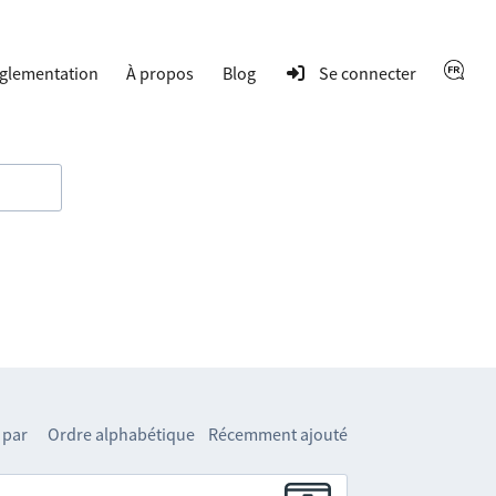
glementation
À propos
Blog
Se connecter
 par
Ordre alphabétique
Récemment ajouté