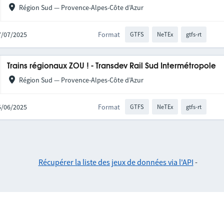
Région Sud — Provence-Alpes-Côte d’Azur
17/07/2025
Format
GTFS
NeTEx
gtfs-rt
Trains régionaux ZOU ! - Transdev Rail Sud Intermétropole
Région Sud — Provence-Alpes-Côte d’Azur
25/06/2025
Format
GTFS
NeTEx
gtfs-rt
Récupérer la liste des jeux de données via l'API
-