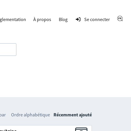
glementation
À propos
Blog
Se connecter
 par
Ordre alphabétique
Récemment ajouté