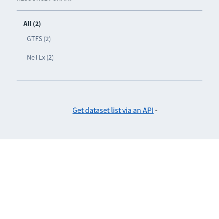
All (2)
GTFS (2)
NeTEx (2)
Get dataset list via an API
-