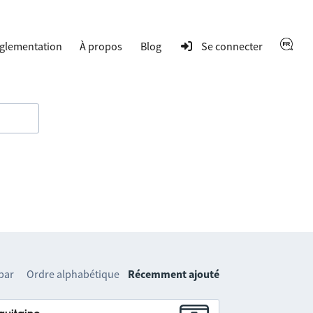
glementation
À propos
Blog
Se connecter
 par
Ordre alphabétique
Récemment ajouté