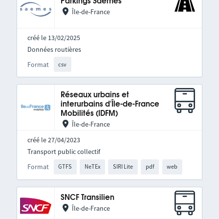
Parkings Saemes
Île-de-France
créé le 13/02/2025
Données routières
Format
csv
Réseaux urbains et
interurbains d'Île-de-France
Mobilités (IDFM)
Île-de-France
créé le 27/04/2023
Transport public collectif
Format
GTFS
NeTEx
SIRI Lite
pdf
web
SNCF Transilien
Île-de-France