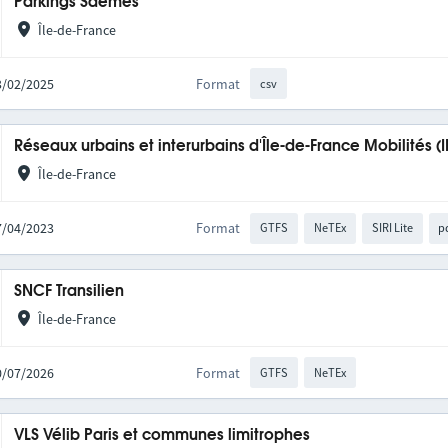
Parkings Saemes
Île-de-France
13/02/2025
Format
csv
Réseaux urbains et interurbains d'Île-de-France Mobilités (
Île-de-France
27/04/2023
Format
GTFS
NeTEx
SIRI Lite
p
SNCF Transilien
Île-de-France
10/07/2026
Format
GTFS
NeTEx
VLS Vélib Paris et communes limitrophes