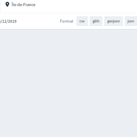
Île-de-France
05/12/2019
Format
csv
gbfs
geojson
json