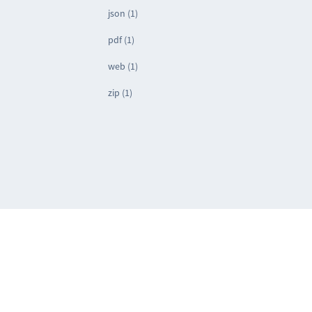
json (1)
pdf (1)
web (1)
zip (1)