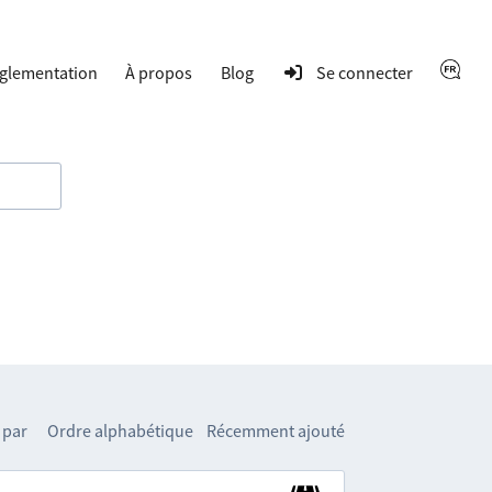
glementation
À propos
Blog
Se connecter
 par
Ordre alphabétique
Récemment ajouté