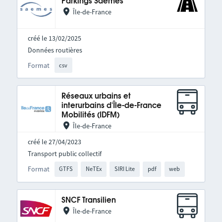
Parkings Saemes
Île-de-France
créé le 13/02/2025
Données routières
Format
csv
Réseaux urbains et
interurbains d'Île-de-France
Mobilités (IDFM)
Île-de-France
créé le 27/04/2023
Transport public collectif
Format
GTFS
NeTEx
SIRI Lite
pdf
web
SNCF Transilien
Île-de-France