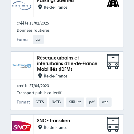
Parkings Saemes
Île-de-France
créé le 13/02/2025
Données routières
Format
csv
Réseaux urbains et
interurbains d'Île-de-France
Mobilités (IDFM)
Île-de-France
créé le 27/04/2023
Transport public collectif
Format
GTFS
NeTEx
SIRI Lite
pdf
web
SNCF Transilien
Île-de-France