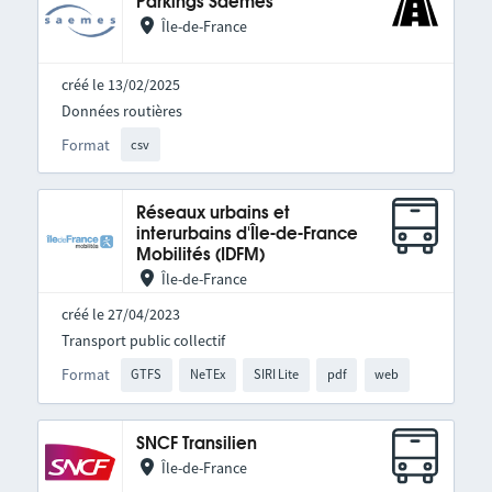
Parkings Saemes
Île-de-France
créé le 13/02/2025
Données routières
Format
csv
Réseaux urbains et
interurbains d'Île-de-France
Mobilités (IDFM)
Île-de-France
créé le 27/04/2023
Transport public collectif
Format
GTFS
NeTEx
SIRI Lite
pdf
web
SNCF Transilien
Île-de-France