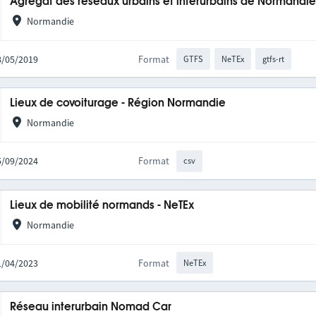
Agrégat des réseaux urbains et interurbains de Normandi
Normandie
28/05/2019
Format
GTFS
NeTEx
gtfs-rt
Lieux de covoiturage - Région Normandie
Normandie
05/09/2024
Format
csv
Lieux de mobilité normands - NeTEx
Normandie
11/04/2023
Format
NeTEx
Réseau interurbain Nomad Car