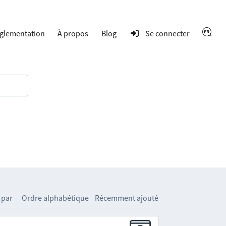
glementation
À propos
Blog
Se connecter
 par
Ordre alphabétique
Récemment ajouté