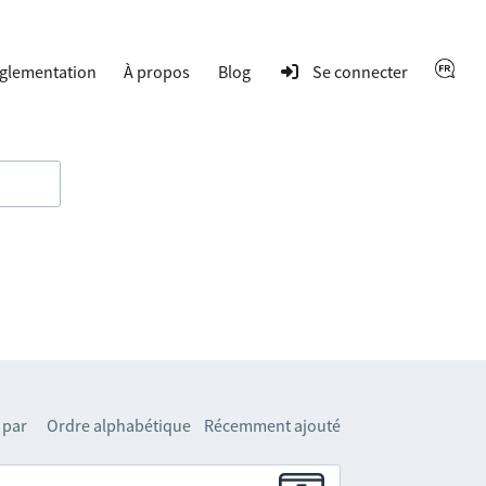
glementation
À propos
Blog
Se connecter
 par
Ordre alphabétique
Récemment ajouté