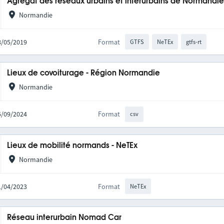
Agrégat des réseaux urbains et interurbains de Normandi
Normandie
28/05/2019
Format
GTFS
NeTEx
gtfs-rt
Lieux de covoiturage - Région Normandie
Normandie
05/09/2024
Format
csv
Lieux de mobilité normands - NeTEx
Normandie
11/04/2023
Format
NeTEx
Réseau interurbain Nomad Car