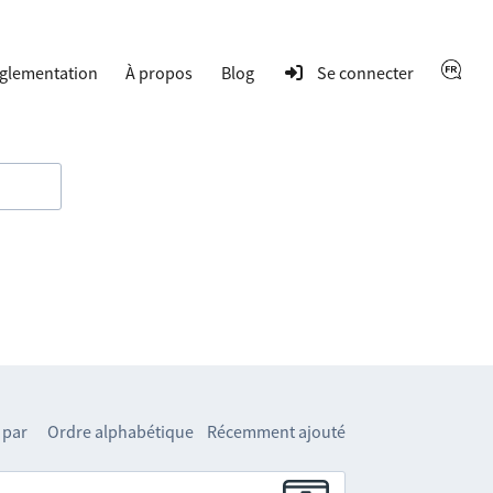
glementation
À propos
Blog
Se connecter
 par
Ordre alphabétique
Récemment ajouté