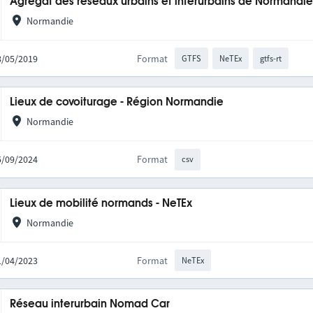
Agrégat des réseaux urbains et interurbains de Normandi
Normandie
28/05/2019
Format
GTFS
NeTEx
gtfs-rt
Lieux de covoiturage - Région Normandie
Normandie
05/09/2024
Format
csv
Lieux de mobilité normands - NeTEx
Normandie
11/04/2023
Format
NeTEx
Réseau interurbain Nomad Car