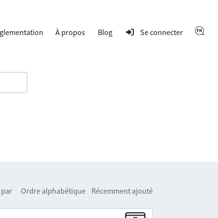
glementation
À propos
Blog
Se connecter
 par
Ordre alphabétique
Récemment ajouté