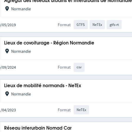
Agrégat des réseaux urbains et interurbains de Normandi
Normandie
28/05/2019
Format
GTFS
NeTEx
gtfs-rt
Lieux de covoiturage - Région Normandie
Normandie
05/09/2024
Format
csv
Lieux de mobilité normands - NeTEx
Normandie
11/04/2023
Format
NeTEx
Réseau interurbain Nomad Car