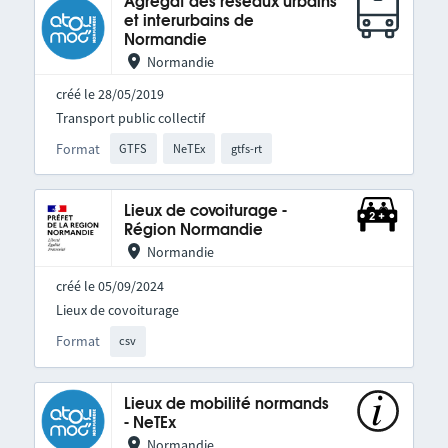
Agrégat des réseaux urbains
et interurbains de
Normandie
Normandie
créé le 28/05/2019
Transport public collectif
Format
GTFS
NeTEx
gtfs-rt
Lieux de covoiturage -
Région Normandie
Normandie
créé le 05/09/2024
Lieux de covoiturage
Format
csv
Lieux de mobilité normands
- NeTEx
Normandie