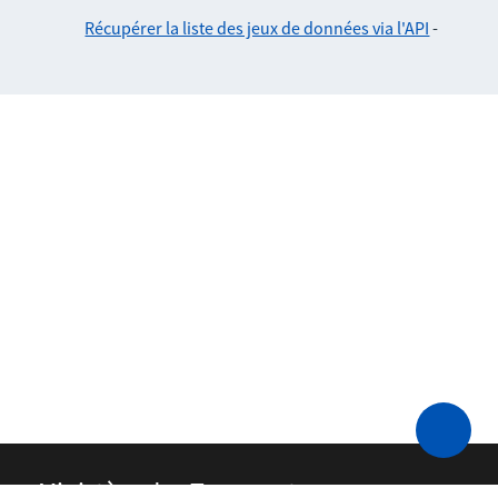
Récupérer la liste des jeux de données via l'API
-
Ministère des Transports