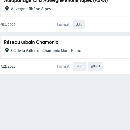
Autopartage Citiz Auvergne Rhône Alpes (AURA)
Auvergne-Rhône-Alpes
20/01/2025
Format
gbfs
Réseau urbain Chamonix
CC de la Vallée de Chamonix-Mont-Blanc
01/12/2023
Format
GTFS
gtfs-rt