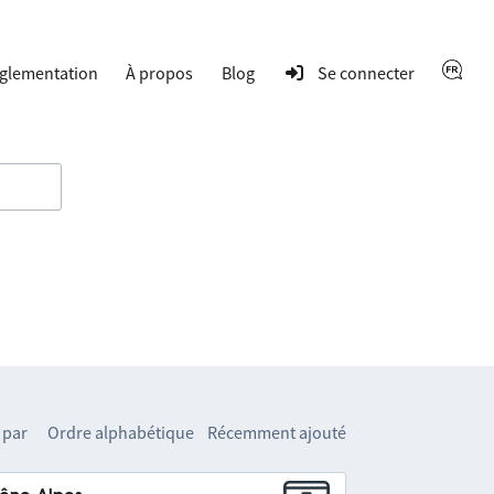
glementation
À propos
Blog
Se connecter
 par
Ordre alphabétique
Récemment ajouté