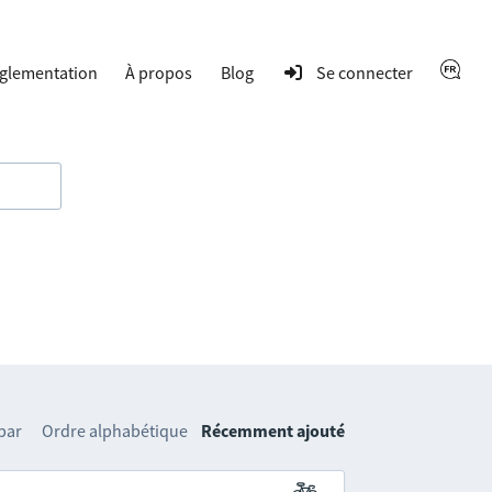
glementation
À propos
Blog
Se connecter
 par
Ordre alphabétique
Récemment ajouté