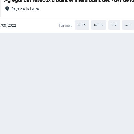
Agrégat des réseaux urbains et interurbains des Pays de la
Pays de la Loire
21/09/2022
Format
GTFS
NeTEx
SIRI
web