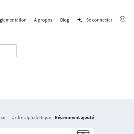
glementation
À propos
Blog
Se connecter
 par
Ordre alphabétique
Récemment ajouté