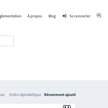
glementation
À propos
Blog
Se connecter
 par
Ordre alphabétique
Récemment ajouté