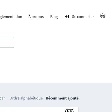
glementation
À propos
Blog
Se connecter
 par
Ordre alphabétique
Récemment ajouté