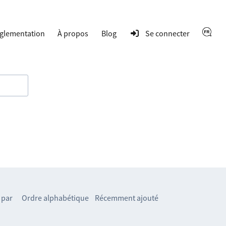
glementation
À propos
Blog
Se connecter
 par
Ordre alphabétique
Récemment ajouté