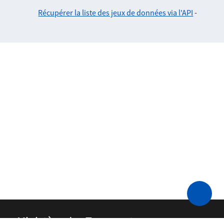
Récupérer la liste des jeux de données via l'API
-
Ministère des Transports