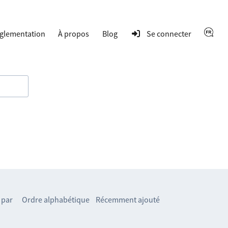
glementation
À propos
Blog
Se connecter
 par
Ordre alphabétique
Récemment ajouté