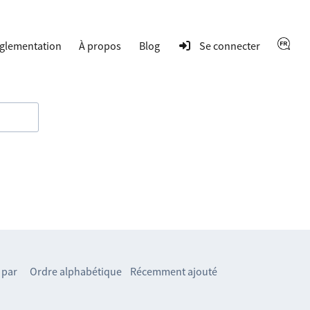
glementation
À propos
Blog
Se connecter
 par
Ordre alphabétique
Récemment ajouté