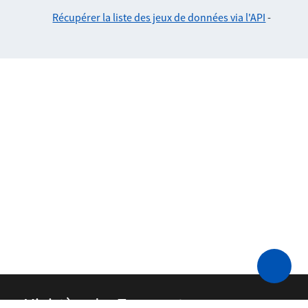
Récupérer la liste des jeux de données via l'API
-
Ministère des Transports