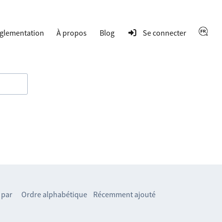
glementation
À propos
Blog
Se connecter
 par
Ordre alphabétique
Récemment ajouté