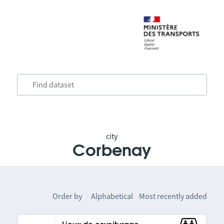
city
Corbenay
Order by
Alphabetical
Most recently added