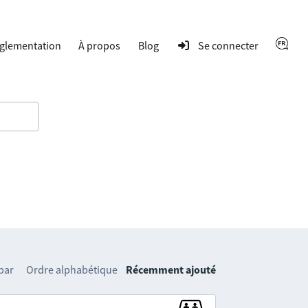
glementation
À propos
Blog
Se connecter
 par
Ordre alphabétique
Récemment ajouté