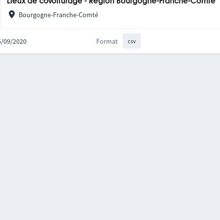
Lieux de covoiturage - Région Bourgogne-Franche-Comté
Bourgogne-Franche-Comté
25/09/2020
Format
csv