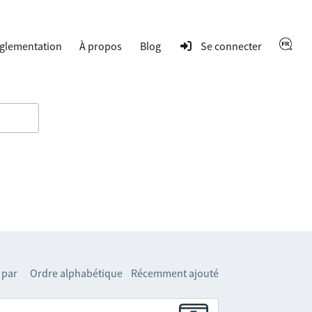
glementation
À propos
Blog
Se connecter
 par
Ordre alphabétique
Récemment ajouté