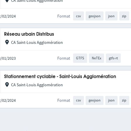
CA Saint-Louis Agglomération
02/02/2024
Format
csv
geojson
json
zip
Réseau urbain Distribus
CA Saint-Louis Agglomération
03/01/2023
Format
GTFS
NeTEx
gtfs-rt
Stationnement cyclable - Saint-Louis Agglomération
CA Saint-Louis Agglomération
02/02/2024
Format
csv
geojson
json
zip