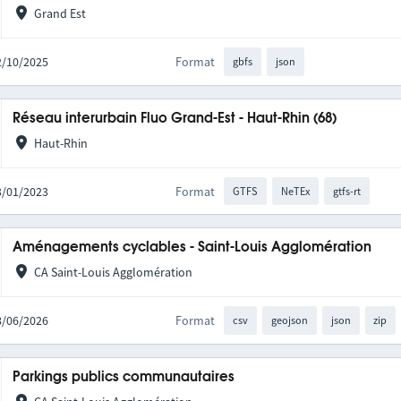
Grand Est
02/10/2025
Format
gbfs
json
Réseau interurbain Fluo Grand-Est - Haut-Rhin (68)
Haut-Rhin
03/01/2023
Format
GTFS
NeTEx
gtfs-rt
Aménagements cyclables - Saint-Louis Agglomération
CA Saint-Louis Agglomération
18/06/2026
Format
csv
geojson
json
zip
Parkings publics communautaires