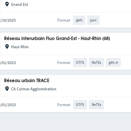
Grand Est
02/10/2025
Format
gbfs
json
Réseau interurbain Fluo Grand-Est - Haut-Rhin (68)
Haut-Rhin
03/01/2023
Format
GTFS
NeTEx
gtfs-rt
Réseau urbain TRACE
CA Colmar Agglomération
03/01/2023
Format
GTFS
NeTEx