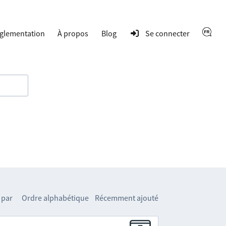
glementation
À propos
Blog
Se connecter
 par
Ordre alphabétique
Récemment ajouté