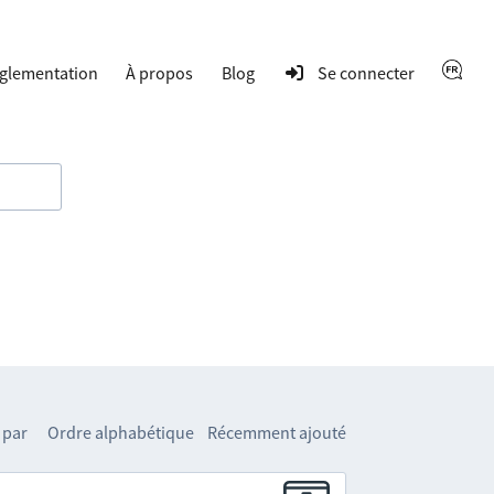
glementation
À propos
Blog
Se connecter
 par
Ordre alphabétique
Récemment ajouté