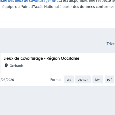
nale des lieux de covoiturage (BNLC)
est disponible. Elle respecte l
r l’équipe du Point d’Accès National à partir des données conformes
Trier
Lieux de covoiturage - Région Occitanie
Occitanie
06/08/2026
Format
csv
geojson
json
pdf