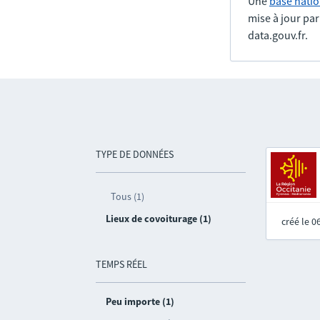
Une
base natio
mise à jour pa
data.gouv.fr.
TYPE DE DONNÉES
Tous (1)
Lieux de covoiturage (1)
créé le 
TEMPS RÉEL
Peu importe (1)