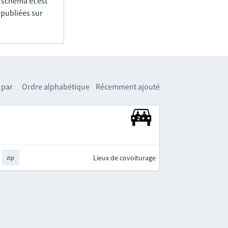
e schéma et est
 publiées sur
 par
Ordre alphabétique
Récemment ajouté
Lieux de covoiturage
zip