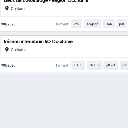
Lieux de covoiturage - Région Occitanie
Occitanie
08/08/2026
Format
csv
geojson
json
pdf
Réseau interurbain liO Occitanie
Occitanie
08/08/2026
Format
GTFS
NeTEx
gtfs-rt
pdf