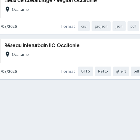
Lieux de covoiturage - Région Occitanie
Occitanie
07/08/2026
Format
csv
geojson
json
pdf
Réseau interurbain liO Occitanie
Occitanie
07/08/2026
Format
GTFS
NeTEx
gtfs-rt
pdf