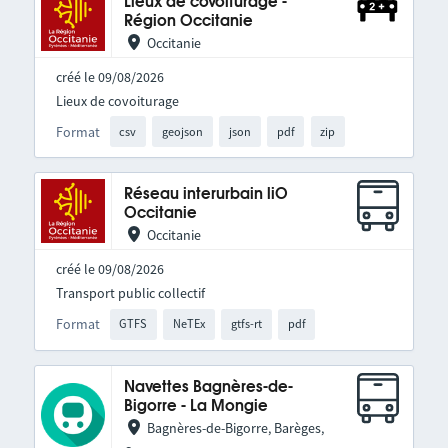
Lieux de covoiturage -
Région Occitanie
Occitanie
créé le 09/08/2026
Lieux de covoiturage
Format
csv
geojson
json
pdf
zip
Réseau interurbain liO
Occitanie
Occitanie
créé le 09/08/2026
Transport public collectif
Format
GTFS
NeTEx
gtfs-rt
pdf
Navettes Bagnères-de-
Bigorre - La Mongie
Bagnères-de-Bigorre, Barèges,