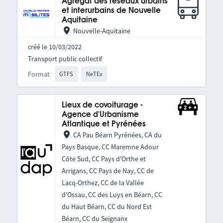
Agrégat des réseaux urbains
et interurbains de Nouvelle
Aquitaine
Nouvelle-Aquitaine
créé le 10/03/2022
Transport public collectif
Format
GTFS
NeTEx
Lieux de covoiturage -
Agence d'Urbanisme
Atlantique et Pyrénées
CA Pau Béarn Pyrénées, CA du
Pays Basque, CC Maremne Adour
Côte Sud, CC Pays d'Orthe et
Arrigans, CC Pays de Nay, CC de
Lacq-Orthez, CC de la Vallée
d'Ossau, CC des Luys en Béarn, CC
du Haut Béarn, CC du Nord Est
Béarn, CC du Seignanx