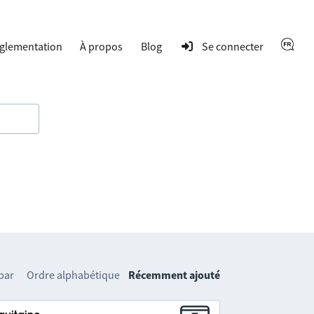
glementation
À propos
Blog
Se connecter
 par
Ordre alphabétique
Récemment ajouté