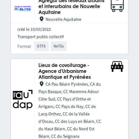
Agrégat des réseaux urbains
et interurbains de Nouvelle
Aquitaine
Nouvelle-Aquitaine
créé le 10/03/2022
Transport public collectif
Format
GTFS
NeTEx
Lieux de covoiturage -
Agence d'Urbanisme
Atlantique et Pyrénées
CA Pau Béarn Pyrénées, CA du
Pays Basque, CC Maremne Adour
Côte Sud, CC Pays d'Orthe et
Arrigans, CC Pays de Nay, CC de
Lacq-Orthez, CC de la Vallée
d'Ossau, CC des Luys en Béarn, CC
du Haut Béarn, CC du Nord Est
Béarn, CC du Seignanx