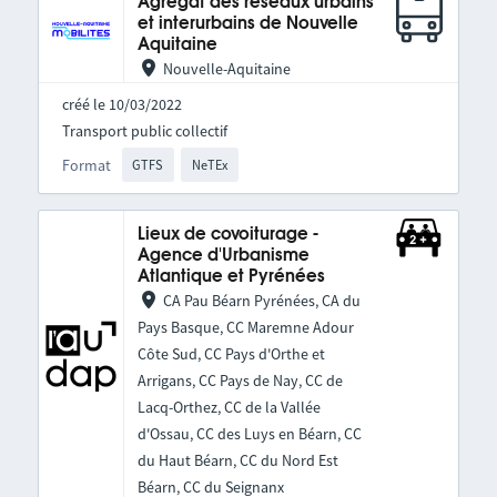
Agrégat des réseaux urbains
et interurbains de Nouvelle
Aquitaine
Nouvelle-Aquitaine
créé le 10/03/2022
Transport public collectif
Format
GTFS
NeTEx
Lieux de covoiturage -
Agence d'Urbanisme
Atlantique et Pyrénées
CA Pau Béarn Pyrénées, CA du
Pays Basque, CC Maremne Adour
Côte Sud, CC Pays d'Orthe et
Arrigans, CC Pays de Nay, CC de
Lacq-Orthez, CC de la Vallée
d'Ossau, CC des Luys en Béarn, CC
du Haut Béarn, CC du Nord Est
Béarn, CC du Seignanx