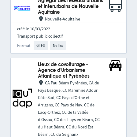
Agrégat des réseaux urbains
et interurbains de Nouvelle
Aquitaine
Nouvelle-Aquitaine
créé le 10/03/2022
Transport public collectif
Format
GTFS
NeTEx
Lieux de covoiturage -
Agence d'Urbanisme
Atlantique et Pyrénées
CA Pau Béarn Pyrénées, CA du
Pays Basque, CC Maremne Adour
Côte Sud, CC Pays d'Orthe et
Arrigans, CC Pays de Nay, CC de
Lacq-Orthez, CC de la Vallée
d'Ossau, CC des Luys en Béarn, CC
du Haut Béarn, CC du Nord Est
Béarn, CC du Seignanx