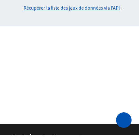
Récupérer la liste des jeux de données via l'API
-
Ministère des Transports