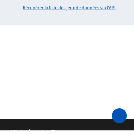
Récupérer la liste des jeux de données via l'API
-
Ministère des Transports