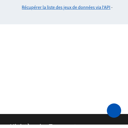
Récupérer la liste des jeux de données via l'API
-
Ministère des Transports