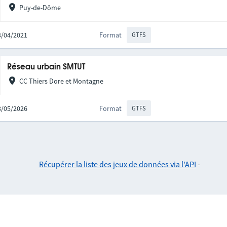
Puy-de-Dôme
23/04/2021
Format
GTFS
Réseau urbain SMTUT
CC Thiers Dore et Montagne
18/05/2026
Format
GTFS
Récupérer la liste des jeux de données via l'API
-