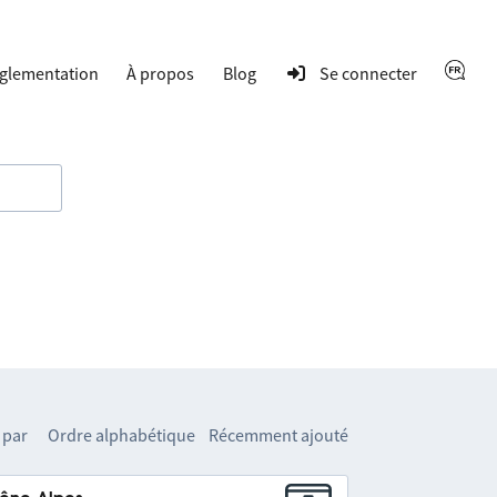
glementation
À propos
Blog
Se connecter
 par
Ordre alphabétique
Récemment ajouté