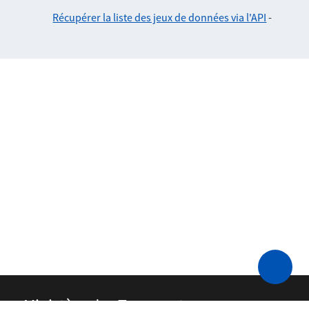
Récupérer la liste des jeux de données via l'API
-
Ministère des Transports