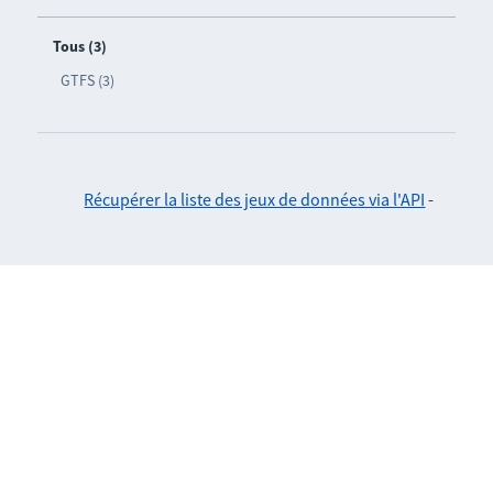
Tous (3)
GTFS (3)
Récupérer la liste des jeux de données via l'API
-